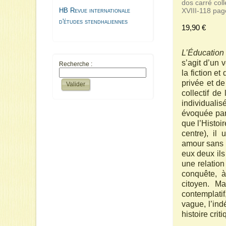
dos carré coll
HB Revue internationale
XVIII-118 pag
d'études stendhaliennes
19,90 €
L’Éducation
s’agit d’un 
Recherche :
la fiction et
privée et d
collectif de
individual
évoquée par
que l’Histoi
centre), il 
amour sans i
eux deux ils
une relation
conquête, à
citoyen. M
contemplatif
vague, l’indé
histoire cri