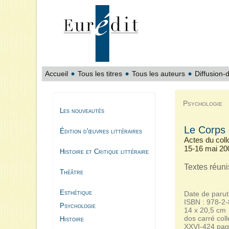
Accueil
Tous les titres
Tous les auteurs
Diffusion-d
Psychologie
Les nouveautés
Le Corps 
Édition d'œuvres littéraires
Actes du col
15-16 mai 20
Histoire et Critique littéraire
Textes réun
Théâtre
Esthétique
Date de parut
ISBN : 978-2
Psychologie
14 x 20,5 cm
dos carré coll
Histoire
XXVI-424 pa