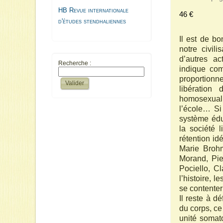
HB Revue internationale
46 €
d'études stendhaliennes
Il est de bo
notre civil
d’autres ac
Recherche :
indique com
proportionn
libération 
homosexualit
l’école… Si
système éduc
la société 
rétention i
Marie Brohm
Morand, Pie
Pociello, C
l’histoire, 
se contenter 
Il reste à d
du corps, ce
unité somato