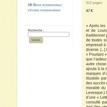
312 pages
HB Revue internationale
d'études stendhaliennes
47 €
« Après les 
et de Louis
Recherche :
traditionnel
de toutes s
empressé à c
diverse. [...
» Pourtant «
que l’ardeur
autre chose 
ajouta à la
marques d’u
illustrée pa
des succès d
moralité du 
Levesque.) 
d’une « Lett
consulté pa
doit être a