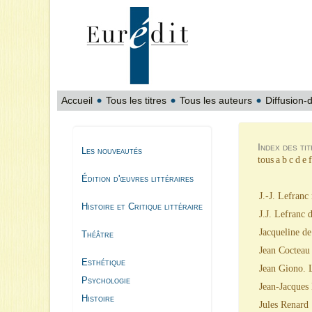
Accueil
Tous les titres
Tous les auteurs
Diffusion-d
Index des ti
Les nouveautés
tous
a
b
c
d
e
f
Édition d'œuvres littéraires
J.-J. Lefran
Histoire et Critique littéraire
J.J. Lefranc
Jacqueline de
Théâtre
Jean Cocteau 
Esthétique
Jean Giono. L
Psychologie
Jean-Jacques
Histoire
Jules Renard