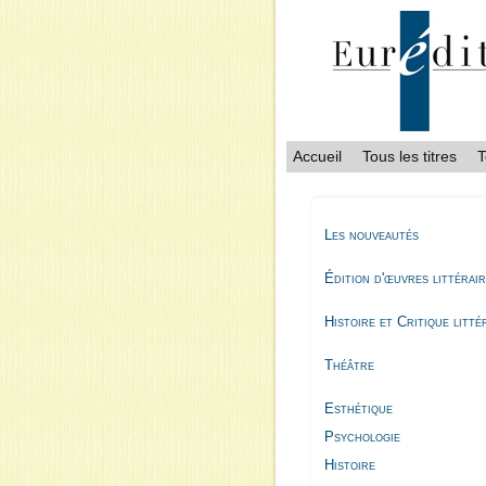
Accueil
Tous les titres
T
Les nouveautés
Édition d'œuvres littérai
Histoire et Critique litté
Théâtre
Esthétique
Psychologie
Histoire