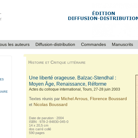
ous les auteurs
Diffusion-distribution
Commandes
Manuscrits
Histoire et Critique littéraire
Une liberté orageuse. Balzac-Stendhal :
res
Moyen Âge, Renaissance, Réforme
Actes du colloque international, Tours, 27-28 juin 2003
raire
Michel Arrous
Florence Boussard
Textes réunis par
,
Nicolas Boussard
et
Date de parution : 2004
ISBN : 978-2-84830-045-0
14 x 20,5 cm
dos carré collé
590 pages