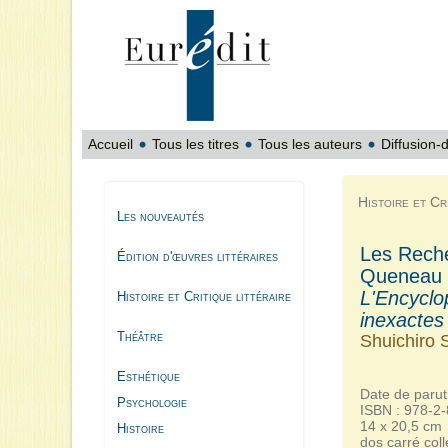
Accueil
Tous les titres
Tous les auteurs
Diffusion-d
Histoire et Cri
Les nouveautés
Les Rech
Édition d'œuvres littéraires
Queneau su
L'Encyclo
Histoire et Critique littéraire
inexactes
Théâtre
Shuichiro 
Esthétique
Date de parut
Psychologie
ISBN : 978-2
14 x 20,5 cm
Histoire
dos carré coll